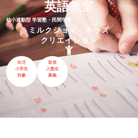
英語教室
幼小連動型 学習塾・民間学童
ミルクジョイ・キッズ
クリエイション
幼児
新規
小学生
入塾生
対象
募集