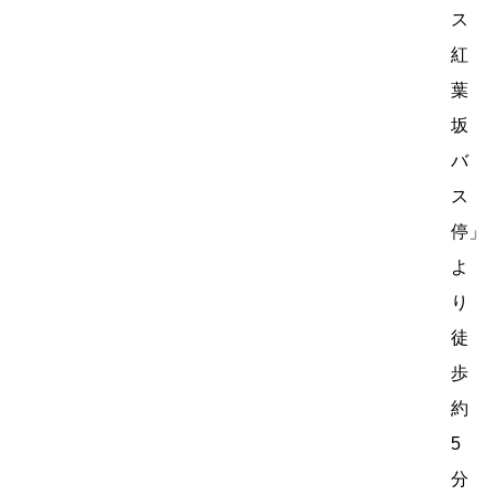
ス
紅
葉
坂
バ
ス
停」
よ
り
徒
歩
約
5
分