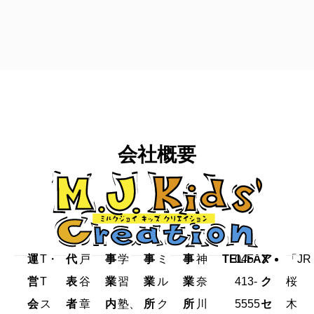
会社概要
運
T・
代
戸
事
学
事
ミ
事
神
TEL/FAX
045-
ア
「JR
営
T
表
谷
業
習
業
ル
業
奈
413-
ク
桜
会
ス
者
章
内
塾、
所
ク
所
川
5555
セ
木