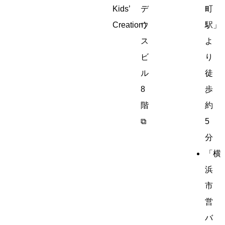
Kids’
デ
町
Creation）
ウ
駅」
ス
よ
ビ
り
ル
徒
8
歩
階
約
⧉
5
分
「横
浜
市
営
バ