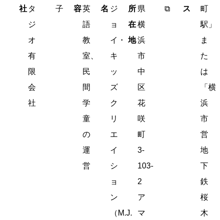
社
タ
子
容
英
名
ジ
所
県
⧉
ス
町
ジ
語
ョ
在
横
駅」
オ
教
イ・
地
浜
ま
有
室、
キ
市
た
限
民
ッ
中
は
会
間
ズ
区
「横
社
学
ク
花
浜
童
リ
咲
市
の
エ
町
営
運
イ
3-
地
営
シ
103-
下
ョ
2
鉄
ン
ア
桜
（M.J.
マ
木